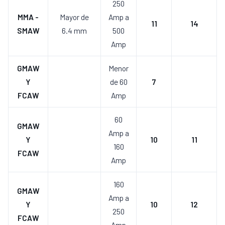
250
MMA -
Mayor de
Amp a
11
14
SMAW
6.4 mm
500
Amp
GMAW
Menor
Y
de 60
7
FCAW
Amp
60
GMAW
Amp a
Y
10
11
160
FCAW
Amp
160
GMAW
Amp a
Y
10
12
250
FCAW
Amp