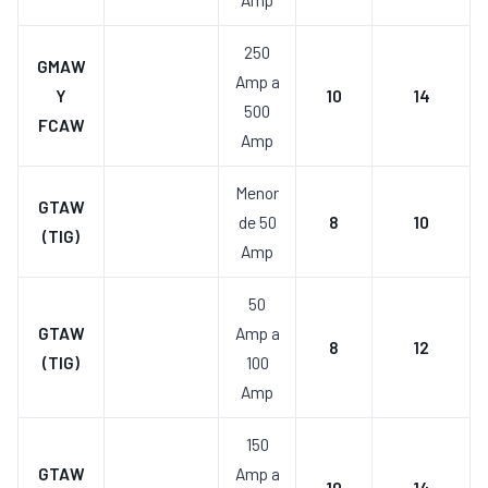
250
GMAW
Amp a
Y
10
14
500
FCAW
Amp
Menor
GTAW
de 50
8
10
(TIG)
Amp
50
GTAW
Amp a
8
12
(TIG)
100
Amp
150
GTAW
Amp a
10
14