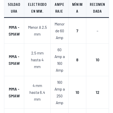
SOLDAD
ELECTRODO
AMPE
MÍNIM
RECOMEN
URA
EN MM.
RAJE
A
DADA
Menor
MMA -
Menor A 2.5
de 60
7
–
SMAW
mm
Amp
60
2.5 mm
MMA -
Amp a
hasta 4
8
10
SMAW
160
mm
Amp
160
4 mm
MMA -
Amp a
hasta 6.4
10
12
SMAW
250
mm
Amp