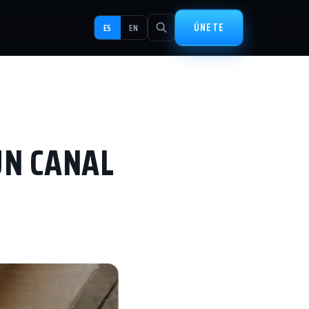
ÚNETE
ES
EN
UN CANAL