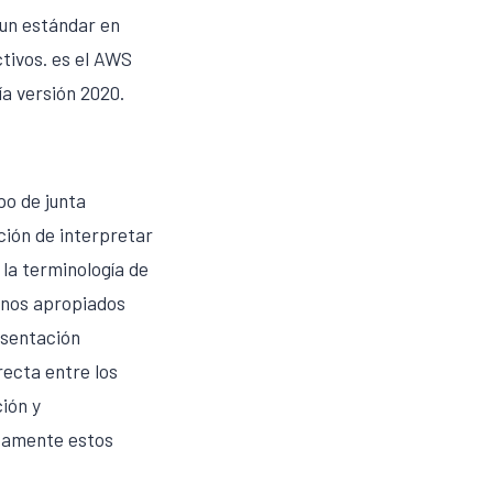
 un estándar en
tivos. es el AWS
ía versión 2020.
po de junta
ción de interpretar
 la terminología de
minos apropiados
esentación
recta entre los
ión y
ctamente estos