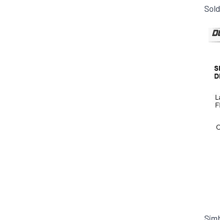
Sold
Símb