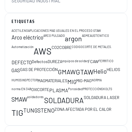
SEGURIDAD INDUSTRIAL
ETIQUETAS
ACETILENO
APLICACIONES MAS USUALES EN EL PROCESO GTAW
ARCO PULSADO
ASME
AUSTENITICO
Arco eléctrico
argon
Automatización
CO2
COBRE
CODIGO
CORTE DE METALES.
AWS
Defectos
DUREZA
equipos de soldar
FCAW
FERRITICO
DEFECTO
GAS DE PROTECCIÓN
HELIOS
GAS
Helio
GMAW
GTAW
HUMOS
INSPECTOR
MAG
MATERIALES
MIG-MAG
NORMA
MIG
norma EN 349
OXICORTE
Porosidad
PROTECCIÓN
SKOLTS
PLASMA
soldadores.
SOLDADURA LASER
SMAW
SOLDADURA
ZONA AFECTADA POR EL CALOR
TUNGSTENO
TIG