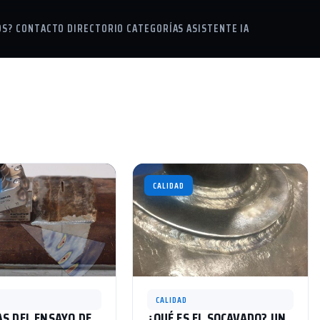
OS?
CONTACTO
DIRECTORIO
CATEGORÍAS
ASISTENTE IA
CALIDAD
CALIDAD
S DEL ENSAYO DE
¿QUÉ ES EL SOCAVADO? UN