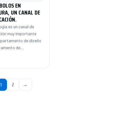
BOLOS EN
RA, UN CANAL DE
CACIÓN.
gía es un canal de
ión muy importante
departamento de diseño
rtamento de…
ginación
2
→
1
tradas