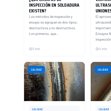
INSPECCIÓN EN SOLDADURA
ULTRAS
EXISTEN?
UNIONES
Los métodos de inspección y
El aprove
ensayo se agrupan en dos tipos:
ultrasoni
destructivos y no destructivos.
importante
Los primeros, que…
Ensayos N
inspecció
5 min
4 min
CALIDAD
CALIDAD
CALIDAD
CALIDAD