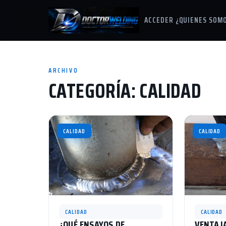
ACCEDER
¿QUIENES SOM
ARCHIVO
CATEGORÍA:
CALIDAD
CALIDAD
CALIDAD
CALIDAD
CALIDAD
¿QUÉ ENSAYOS DE
VENTAJA