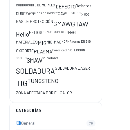
CODIGO
CORTE DE METALES.
Defectos
DEFECTO
DUREZA
equipos de soldar
FCAW
FERRITICO
GAS
GAS DE PROTECCIÓN
GMAW
GTAW
HELIOS
HUMOS
INSPECTOR
MAG
Helio
MATERIALES
MIG-MAG
NORMA
norma EN 349
MIG
OXICORTE
Porosidad
PROTECCIÓN
PLASMA
SKOLTS
soldadores.
SMAW
SOLDADURA LASER
SOLDADURA
TUNGSTENO
TIG
ZONA AFECTADA POR EL CALOR
CATEGORÍAS
General
79