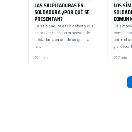
LAS SALPICADURAS EN
LOS SÍM
SOLDADURA ¿POR QUÉ SE
SOLDADU
PRESENTAN?
COMUNI
La salpicadura es un defecto que
La simbolo
se presenta en los procesos de
comunicac
soldadura, en donde se genera
entre el 
la…
y el depa
3 min
2 min
Pa
de
en