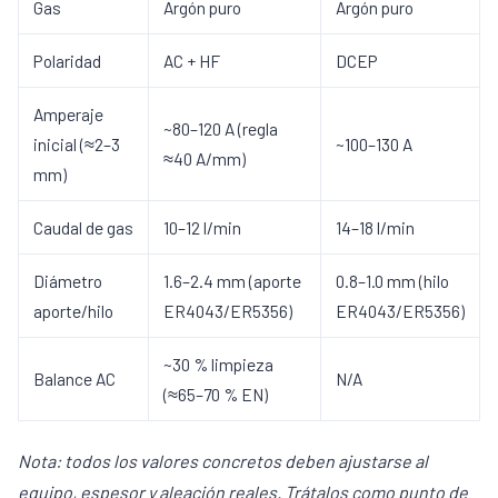
Gas
Argón puro
Argón puro
Polaridad
AC + HF
DCEP
Amperaje
~80–120 A (regla
inicial (≈2–3
~100–130 A
≈40 A/mm)
mm)
Caudal de gas
10–12 l/min
14–18 l/min
Diámetro
1.6–2.4 mm (aporte
0.8–1.0 mm (hilo
aporte/hilo
ER4043/ER5356)
ER4043/ER5356)
~30 % limpieza
Balance AC
N/A
(≈65–70 % EN)
Nota: todos los valores concretos deben ajustarse al
equipo, espesor y aleación reales. Trátalos como punto de