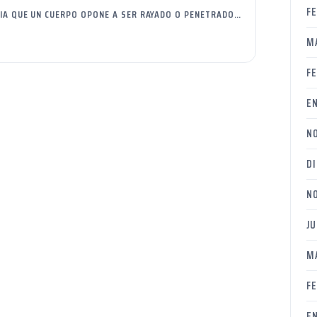
F
CIA QUE UN CUERPO OPONE A SER RAYADO O PENETRADO…
M
F
E
N
D
N
JU
M
F
E