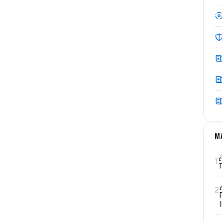
M
¿
1
2