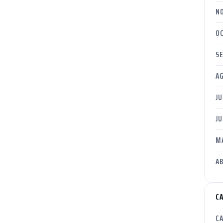
N
O
S
A
JU
JU
M
AB
C
C