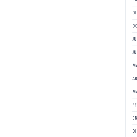
DI
O
JU
JU
M
AB
M
F
E
D