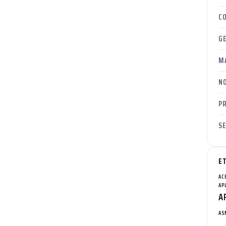
C
G
M
NO
P
S
E
AC
AP
A
AS