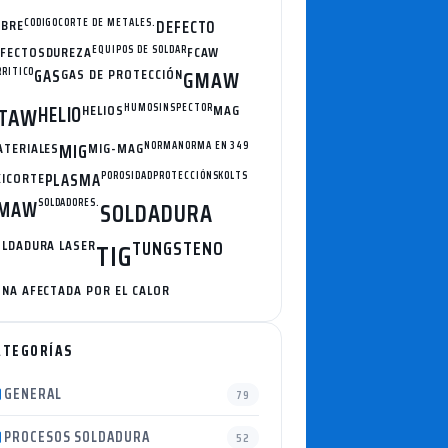
OBRE
CODIGO
CORTE DE METALES.
DEFECTO
FECTOS
DUREZA
EQUIPOS DE SOLDAR
FCAW
RRITICO
GAS
GAS DE PROTECCIÓN
GMAW
HELIO
HELIOS
HUMOS
INSPECTOR
MAG
TAW
TERIALES
MIG
MIG-MAG
NORMA
NORMA EN 349
ICORTE
PLASMA
POROSIDAD
PROTECCIÓN
SKOLTS
MAW
SOLDADORES.
SOLDADURA
LDADURA LASER
TUNGSTENO
TIG
NA AFECTADA POR EL CALOR
ATEGORÍAS
GENERAL
79
PROCESOS SOLDADURA
52