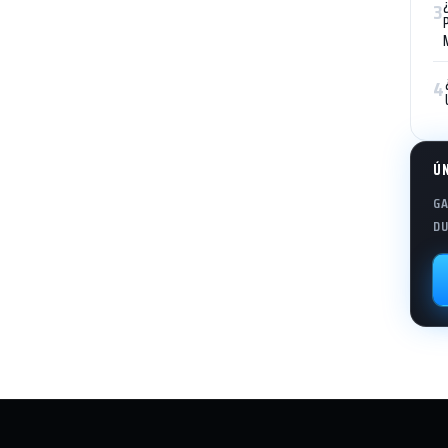
3
4
Ú
GA
DU