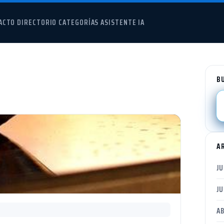
ACTO
DIRECTORIO
CATEGORÍAS
ASISTENTE IA
B
A
JU
JU
AB