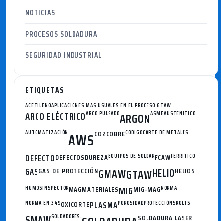
NOTICIAS
PROCESOS SOLDADURA
SEGURIDAD INDUSTRIAL
ETIQUETAS
ACETILENO
APLICACIONES MAS USUALES EN EL PROCESO GTAW
ARCO ELÉCTRICO
ARCO PULSADO
ASME
AUSTENITICO
ARGON
AUTOMATIZACIÓN
CO2
COBRE
CODIGO
CORTE DE METALES.
AWS
DEFECTO
DEFECTOS
DUREZA
EQUIPOS DE SOLDAR
FCAW
FERRITICO
GAS
GAS DE PROTECCIÓN
GMAW
HELIO
HELIOS
GTAW
HUMOS
INSPECTOR
MAG
MATERIALES
MIG
MIG-MAG
NORMA
NORMA EN 349
OXICORTE
PLASMA
POROSIDAD
PROTECCIÓN
SKOLTS
SMAW
SOLDADORES.
SOLDADURA LASER