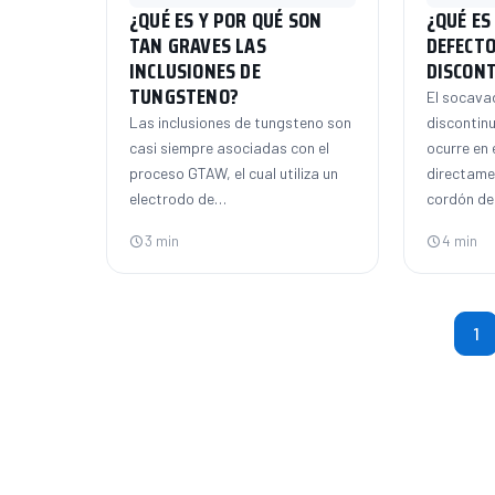
¿QUÉ ES Y POR QUÉ SON
¿QUÉ ES
TAN GRAVES LAS
DEFECTO
INCLUSIONES DE
DISCONT
TUNGSTENO?
El socava
Las inclusiones de tungsteno son
discontinu
casi siempre asociadas con el
ocurre en 
proceso GTAW, el cual utiliza un
directame
electrodo de…
cordón de
3 min
4 min
Pagi
1
de
entr