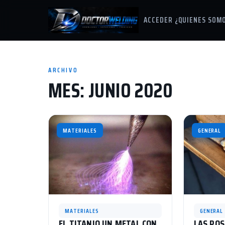
ACCEDER
¿QUIENES SOM
ARCHIVO
MES:
JUNIO 2020
MATERIALES
GENERAL
MATERIALES
GENERAL
EL TITANIO UN METAL CON
LAS POS