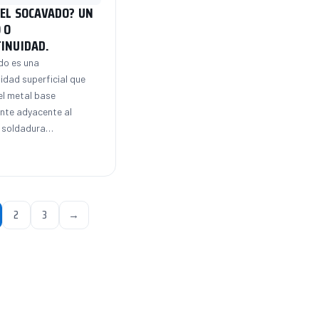
 EL SOCAVADO? UN
 O
INUIDAD.
do es una
idad superficial que
el metal base
nte adyacente al
 soldadura…
nación
2
3
→
adas