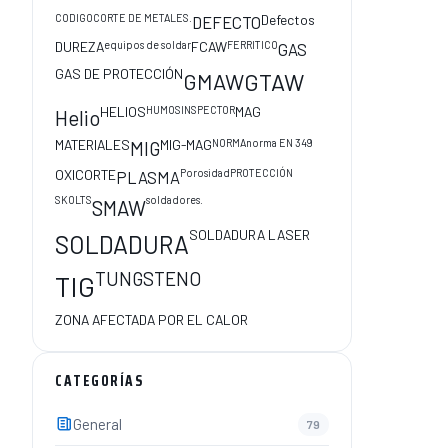
CODIGO
CORTE DE METALES.
Defectos
DEFECTO
DUREZA
equipos de soldar
FCAW
FERRITICO
GAS
GAS DE PROTECCIÓN
GMAW
GTAW
HELIOS
HUMOS
INSPECTOR
MAG
Helio
MATERIALES
MIG-MAG
NORMA
norma EN 349
MIG
OXICORTE
Porosidad
PROTECCIÓN
PLASMA
SKOLTS
soldadores.
SMAW
SOLDADURA LASER
SOLDADURA
TUNGSTENO
TIG
ZONA AFECTADA POR EL CALOR
CATEGORÍAS
General
79