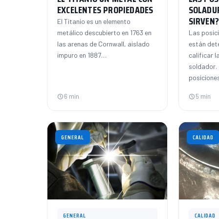
EXCELENTES PROPIEDADES
SOLADU
SIRVEN
El Titanio es un elemento
metálico descubierto en 1763 en
Las posic
las arenas de Cornwall, aislado
están det
impuro en 1887…
calificar l
soldador.
posicione
6 min
5 min
GENERAL
CALIDAD
GENERAL
CALIDAD