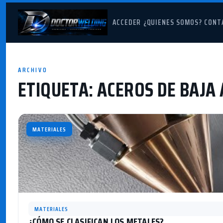
ACCEDER
¿QUIENES SOMOS?
CONT
ARCHIVO
ETIQUETA:
ACEROS DE BAJA
MATERIALES
MATERIALES
¿CÓMO SE CLASIFICAN LOS METALES?