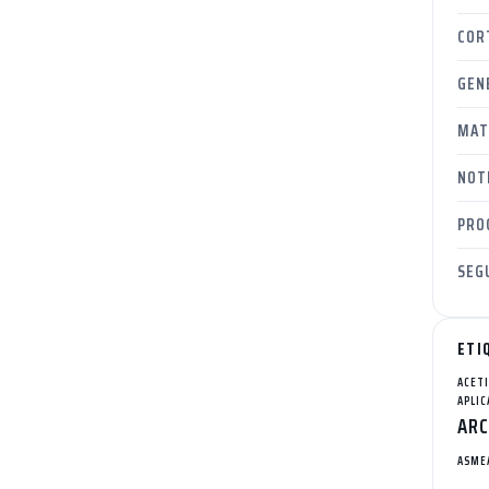
COR
GEN
MAT
NOT
PRO
SEG
ETI
ACET
APLIC
ARC
ASME