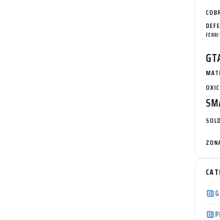
COB
DEF
FERRI
GT
MAT
OXI
SM
SOL
ZONA
CAT
G
P