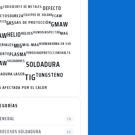
RE
CODIGO
CORTE DE METALES.
DEFECTO
ECTOS
DUREZA
EQUIPOS DE SOLDAR
FCAW
TICO
GAS
GAS DE PROTECCIÓN
GMAW
HELIO
HELIOS
HUMOS
INSPECTOR
MAG
AW
ERIALES
MIG
MIG-MAG
NORMA
NORMA EN 349
CORTE
PLASMA
POROSIDAD
PROTECCIÓN
SKOLTS
AW
SOLDADORES.
SOLDADURA
DADURA LASER
TUNGSTENO
TIG
 AFECTADA POR EL CALOR
EGORÍAS
ENERAL
79
ROCESOS SOLDADURA
52