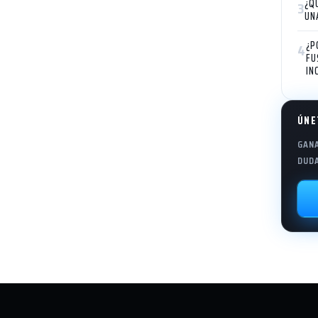
¿Q
3
UN
¿P
4
FU
IN
ÚNE
GANA
DUD