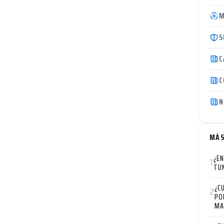
M
S
C
C
N
MÁS
¿EN
1
TU
¿C
2
PO
MA