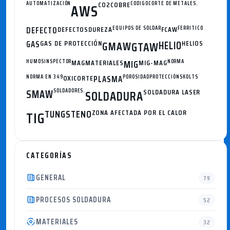
AUTOMATIZACIÓN
CO2
COBRE
CODIGO
CORTE DE METALES.
AWS
DEFECTO
DEFECTOS
DUREZA
EQUIPOS DE SOLDAR
FCAW
FERRITICO
GAS
GAS DE PROTECCIÓN
GMAW
HELIO
HELIOS
GTAW
HUMOS
INSPECTOR
MAG
MATERIALES
MIG
MIG-MAG
NORMA
NORMA EN 349
OXICORTE
PLASMA
POROSIDAD
PROTECCIÓN
SKOLTS
SMAW
SOLDADORES.
SOLDADURA
SOLDADURA LASER
TUNGSTENO
ZONA AFECTADA POR EL CALOR
TIG
CATEGORÍAS
GENERAL
79
PROCESOS SOLDADURA
52
MATERIALES
32