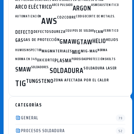
ARCO ELÉCTRICO
ARCO PULSADO
ASME
AUSTENITICO
ARGON
AUTOMATIZACIÓN
CO2
COBRE
CODIGO
CORTE DE METALES.
AWS
DEFECTO
DEFECTOS
DUREZA
EQUIPOS DE SOLDAR
FCAW
FERRITICO
GAS
GAS DE PROTECCIÓN
GMAW
HELIO
HELIOS
GTAW
HUMOS
INSPECTOR
MAG
MATERIALES
MIG
MIG-MAG
NORMA
NORMA EN 349
OXICORTE
PLASMA
POROSIDAD
PROTECCIÓN
SKOLTS
SMAW
SOLDADORES.
SOLDADURA
SOLDADURA LASER
TUNGSTENO
ZONA AFECTADA POR EL CALOR
TIG
CATEGORÍAS
GENERAL
79
PROCESOS SOLDADURA
52