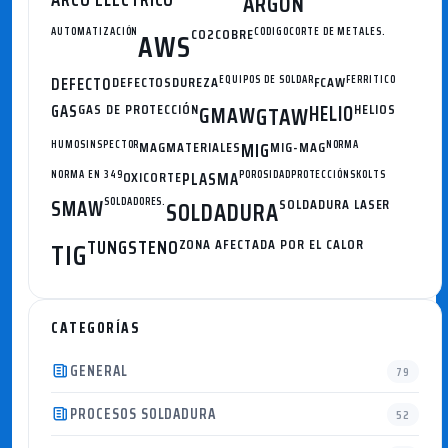
ARGON
AUTOMATIZACIÓN
CO2
COBRE
CODIGO
CORTE DE METALES.
AWS
DEFECTO
DEFECTOS
DUREZA
EQUIPOS DE SOLDAR
FCAW
FERRITICO
GAS
GAS DE PROTECCIÓN
GMAW
HELIO
HELIOS
GTAW
HUMOS
INSPECTOR
MAG
MATERIALES
MIG
MIG-MAG
NORMA
NORMA EN 349
OXICORTE
PLASMA
POROSIDAD
PROTECCIÓN
SKOLTS
SMAW
SOLDADORES.
SOLDADURA
SOLDADURA LASER
TUNGSTENO
ZONA AFECTADA POR EL CALOR
TIG
CATEGORÍAS
GENERAL
79
PROCESOS SOLDADURA
52