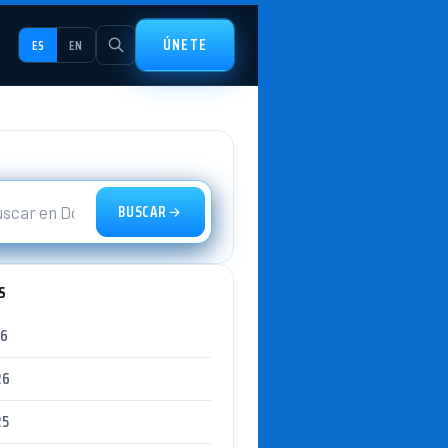
ÚNETE
ES
EN
BUSCAR
S
26
26
25