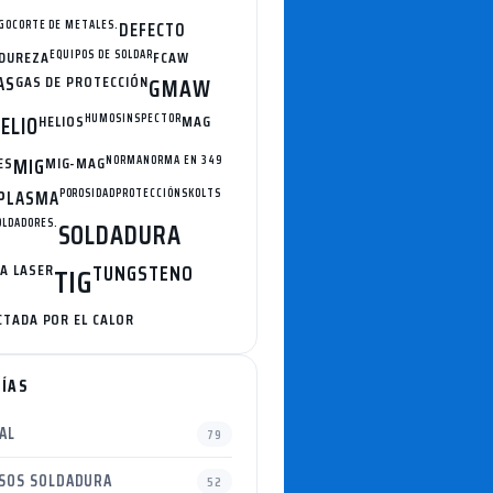
GO
CORTE DE METALES.
DEFECTO
DUREZA
EQUIPOS DE SOLDAR
FCAW
AS
GAS DE PROTECCIÓN
GMAW
ELIO
HELIOS
HUMOS
INSPECTOR
MAG
ES
MIG
MIG-MAG
NORMA
NORMA EN 349
PLASMA
POROSIDAD
PROTECCIÓN
SKOLTS
OLDADORES.
SOLDADURA
A LASER
TUNGSTENO
TIG
CTADA POR EL CALOR
ÍAS
AL
79
SOS SOLDADURA
52