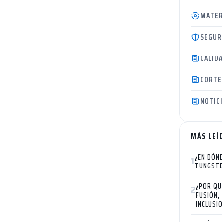
MATER
SEGUR
CALID
CORTE
NOTIC
MÁS LEÍ
¿EN DÓN
1
TUNGST
¿POR QU
2
FUSIÓN,
INCLUSI