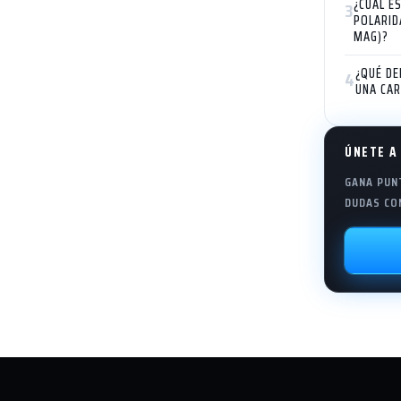
¿CUÁL E
3
POLARID
MAG)?
¿QUÉ DE
4
UNA CAR
ÚNETE A
GANA PUNT
DUDAS CO