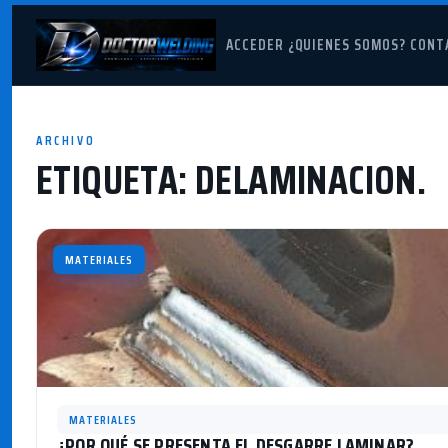
ACCEDER
¿QUIENES SOMOS?
CONT
ARCHIVO
ETIQUETA:
DELAMINACION.
MATERIALES
MATERIALES
¿POR QUÉ SE PRESENTA EL DESGARRE LAMINAR?