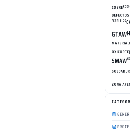
COBRE
CODI
DEFECTOS
FERRITICO
G
H
GTAW
MATERIAL
OXICORTE
SMAW
S
SOLDADUR
ZONA AFE
CATEGOR
GENER
PROCE