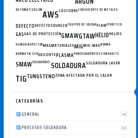
ARGON
AUTOMATIZACIÓN
CO2
COBRE
CODIGO
CORTE DE METALES.
AWS
DEFECTO
DEFECTOS
DUREZA
EQUIPOS DE SOLDAR
FCAW
FERRITICO
GAS
GAS DE PROTECCIÓN
GMAW
HELIO
HELIOS
GTAW
HUMOS
INSPECTOR
MAG
MATERIALES
MIG
MIG-MAG
NORMA
NORMA EN 349
OXICORTE
PLASMA
POROSIDAD
PROTECCIÓN
SKOLTS
SMAW
SOLDADORES.
SOLDADURA
SOLDADURA LASER
TUNGSTENO
ZONA AFECTADA POR EL CALOR
TIG
CATEGORÍAS
GENERAL
79
PROCESOS SOLDADURA
52