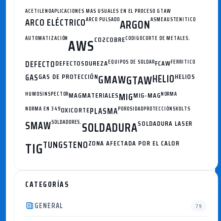
ACETILENO
APLICACIONES MAS USUALES EN EL PROCESO GTAW
ARCO ELÉCTRICO
ARCO PULSADO
ASME
AUSTENITICO
ARGON
AUTOMATIZACIÓN
CO2
COBRE
CODIGO
CORTE DE METALES.
AWS
DEFECTO
DEFECTOS
DUREZA
EQUIPOS DE SOLDAR
FCAW
FERRITICO
GAS
GAS DE PROTECCIÓN
GMAW
HELIO
HELIOS
GTAW
HUMOS
INSPECTOR
MAG
MATERIALES
MIG
MIG-MAG
NORMA
NORMA EN 349
OXICORTE
PLASMA
POROSIDAD
PROTECCIÓN
SKOLTS
SMAW
SOLDADORES.
SOLDADURA
SOLDADURA LASER
TUNGSTENO
ZONA AFECTADA POR EL CALOR
TIG
CATEGORÍAS
GENERAL
79