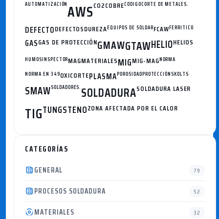
AUTOMATIZACIÓN
CO2
COBRE
CODIGO
CORTE DE METALES.
AWS
DEFECTO
DEFECTOS
DUREZA
EQUIPOS DE SOLDAR
FCAW
FERRITICO
GAS
GAS DE PROTECCIÓN
GMAW
HELIO
HELIOS
GTAW
HUMOS
INSPECTOR
MAG
MATERIALES
MIG
MIG-MAG
NORMA
NORMA EN 349
OXICORTE
PLASMA
POROSIDAD
PROTECCIÓN
SKOLTS
SMAW
SOLDADORES.
SOLDADURA
SOLDADURA LASER
TUNGSTENO
ZONA AFECTADA POR EL CALOR
TIG
CATEGORÍAS
GENERAL
79
PROCESOS SOLDADURA
52
MATERIALES
32