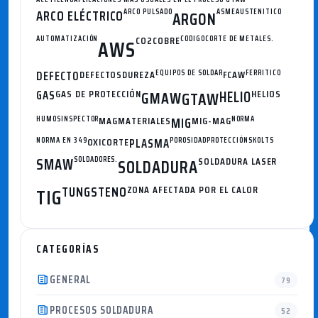
ARCO ELÉCTRICO
ARCO PULSADO
ASME
AUSTENITICO
ARGON
AUTOMATIZACIÓN
CO2
COBRE
CODIGO
CORTE DE METALES.
AWS
DEFECTO
DEFECTOS
DUREZA
EQUIPOS DE SOLDAR
FCAW
FERRITICO
GAS
GAS DE PROTECCIÓN
GMAW
HELIO
HELIOS
GTAW
HUMOS
INSPECTOR
MAG
MATERIALES
MIG
MIG-MAG
NORMA
NORMA EN 349
OXICORTE
PLASMA
POROSIDAD
PROTECCIÓN
SKOLTS
SMAW
SOLDADORES.
SOLDADURA
SOLDADURA LASER
TUNGSTENO
ZONA AFECTADA POR EL CALOR
TIG
CATEGORÍAS
GENERAL
79
PROCESOS SOLDADURA
52