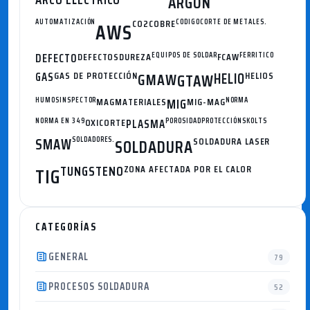
ARGON
AUTOMATIZACIÓN
CO2
COBRE
CODIGO
CORTE DE METALES.
AWS
DEFECTO
DEFECTOS
DUREZA
EQUIPOS DE SOLDAR
FCAW
FERRITICO
GAS
GAS DE PROTECCIÓN
GMAW
HELIO
HELIOS
GTAW
HUMOS
INSPECTOR
MAG
MATERIALES
MIG
MIG-MAG
NORMA
NORMA EN 349
OXICORTE
PLASMA
POROSIDAD
PROTECCIÓN
SKOLTS
SMAW
SOLDADORES.
SOLDADURA
SOLDADURA LASER
TUNGSTENO
ZONA AFECTADA POR EL CALOR
TIG
CATEGORÍAS
GENERAL
79
PROCESOS SOLDADURA
52