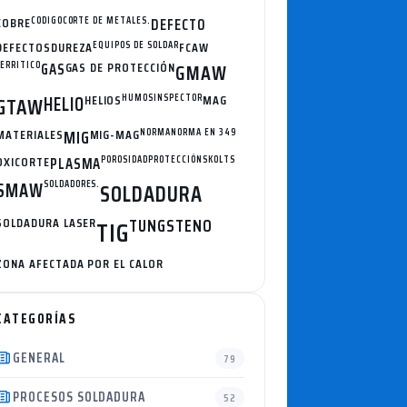
COBRE
CODIGO
CORTE DE METALES.
DEFECTO
DEFECTOS
DUREZA
EQUIPOS DE SOLDAR
FCAW
FERRITICO
GAS
GAS DE PROTECCIÓN
GMAW
HELIO
HELIOS
HUMOS
INSPECTOR
MAG
GTAW
MATERIALES
MIG
MIG-MAG
NORMA
NORMA EN 349
OXICORTE
PLASMA
POROSIDAD
PROTECCIÓN
SKOLTS
SMAW
SOLDADORES.
SOLDADURA
SOLDADURA LASER
TUNGSTENO
TIG
ZONA AFECTADA POR EL CALOR
CATEGORÍAS
GENERAL
79
PROCESOS SOLDADURA
52