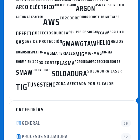
ARCO ELÉCTRICO
ARCO PULSADO
ASME
AUSTENITICO
ARGON
AUTOMATIZACIÓN
CO2
COBRE
CODIGO
CORTE DE METALES.
AWS
DEFECTO
DEFECTOS
DUREZA
EQUIPOS DE SOLDAR
FCAW
FERRITICO
GAS
GAS DE PROTECCIÓN
GMAW
HELIO
HELIOS
GTAW
HUMOS
INSPECTOR
MAG
MATERIALES
MIG
MIG-MAG
NORMA
NORMA EN 349
OXICORTE
PLASMA
POROSIDAD
PROTECCIÓN
SKOLTS
SMAW
SOLDADORES.
SOLDADURA
SOLDADURA LASER
TUNGSTENO
ZONA AFECTADA POR EL CALOR
TIG
CATEGORÍAS
GENERAL
79
PROCESOS SOLDADURA
52