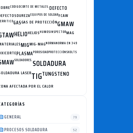
COBRE
CODIGO
CORTE DE METALES.
DEFECTO
DEFECTOS
DUREZA
EQUIPOS DE SOLDAR
FCAW
FERRITICO
GAS
GAS DE PROTECCIÓN
GMAW
HELIO
HELIOS
HUMOS
INSPECTOR
MAG
GTAW
MATERIALES
MIG
MIG-MAG
NORMA
NORMA EN 349
OXICORTE
PLASMA
POROSIDAD
PROTECCIÓN
SKOLTS
SMAW
SOLDADORES.
SOLDADURA
SOLDADURA LASER
TUNGSTENO
TIG
ZONA AFECTADA POR EL CALOR
CATEGORÍAS
GENERAL
79
PROCESOS SOLDADURA
52