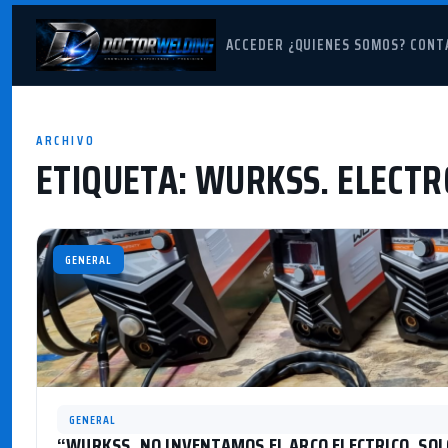
ACCEDER
¿QUIENES SOMOS?
CONT
ARCHIVO
ETIQUETA:
WURKSS. ELECTR
GENERAL
GENERAL
“WURKSS, NO INVENTAMOS EL ARCO ELECTRICO, SO