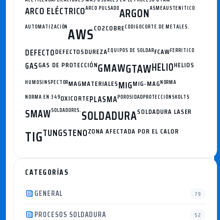
ARCO ELÉCTRICO
ARCO PULSADO
ASME
AUSTENITICO
ARGON
AUTOMATIZACIÓN
CO2
COBRE
CODIGO
CORTE DE METALES.
AWS
DEFECTO
DEFECTOS
DUREZA
EQUIPOS DE SOLDAR
FCAW
FERRITICO
GAS
GAS DE PROTECCIÓN
GMAW
HELIO
HELIOS
GTAW
HUMOS
INSPECTOR
MAG
MATERIALES
MIG
MIG-MAG
NORMA
NORMA EN 349
OXICORTE
PLASMA
POROSIDAD
PROTECCIÓN
SKOLTS
SMAW
SOLDADORES.
SOLDADURA
SOLDADURA LASER
TUNGSTENO
ZONA AFECTADA POR EL CALOR
TIG
CATEGORÍAS
GENERAL
79
PROCESOS SOLDADURA
52