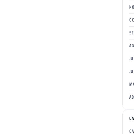
NO
OC
SE
AG
JU
JU
MA
AB
C
CA