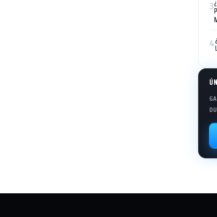
3
4
Ú
GA
DU