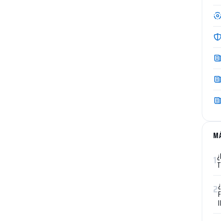
M
¿
1
T
2