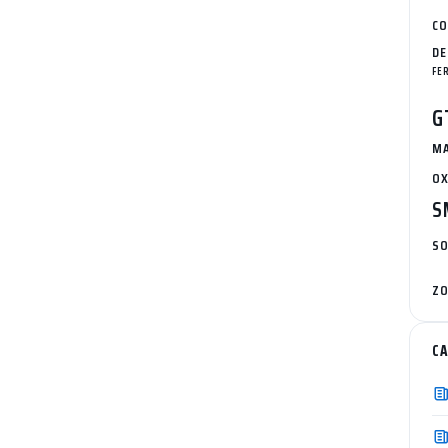
CO
DE
FE
G
MA
OX
S
SO
ZO
C