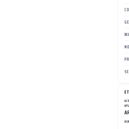
C
G
M
NO
P
SE
E
AC
AP
A
AS