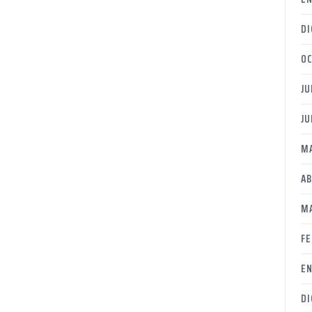
DI
OC
JU
JU
MA
AB
MA
FE
EN
DI