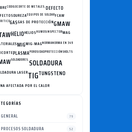
BRE
CODIGO
CORTE DE METALES.
DEFECTO
FECTOS
DUREZA
EQUIPOS DE SOLDAR
FCAW
RRITICO
GAS
GAS DE PROTECCIÓN
GMAW
HELIO
HELIOS
HUMOS
INSPECTOR
MAG
TAW
TERIALES
MIG
MIG-MAG
NORMA
NORMA EN 349
ICORTE
PLASMA
POROSIDAD
PROTECCIÓN
SKOLTS
MAW
SOLDADORES.
SOLDADURA
LDADURA LASER
TUNGSTENO
TIG
NA AFECTADA POR EL CALOR
ATEGORÍAS
GENERAL
79
PROCESOS SOLDADURA
52