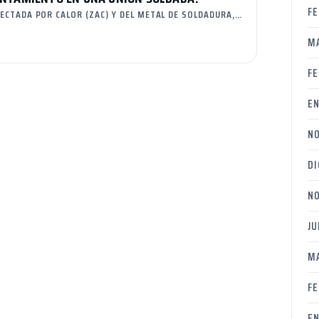
FE
ECTADA POR CALOR (ZAC) Y DEL METAL DE SOLDADURA,…
M
FE
EN
NO
DI
NO
JU
M
FE
EN