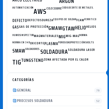
ARGON
AUTOMATIZACIÓN
CO2
COBRE
CODIGO
CORTE DE METALES.
AWS
DEFECTO
DEFECTOS
DUREZA
EQUIPOS DE SOLDAR
FCAW
FERRITICO
GAS
GAS DE PROTECCIÓN
GMAW
HELIO
HELIOS
GTAW
HUMOS
INSPECTOR
MAG
MATERIALES
MIG
MIG-MAG
NORMA
NORMA EN 349
OXICORTE
PLASMA
POROSIDAD
PROTECCIÓN
SKOLTS
SMAW
SOLDADORES.
SOLDADURA
SOLDADURA LASER
TUNGSTENO
ZONA AFECTADA POR EL CALOR
TIG
CATEGORÍAS
GENERAL
79
PROCESOS SOLDADURA
52