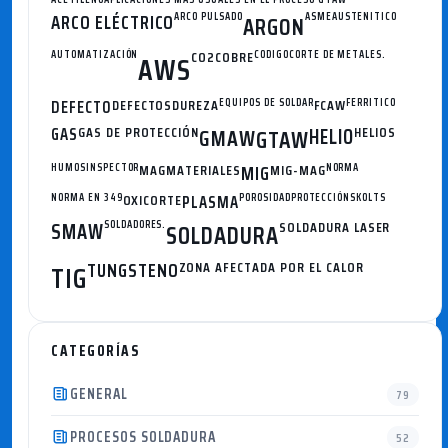
ARCO ELÉCTRICO
ARCO PULSADO
ASME
AUSTENITICO
ARGON
AUTOMATIZACIÓN
CO2
COBRE
CODIGO
CORTE DE METALES.
AWS
DEFECTO
DEFECTOS
DUREZA
EQUIPOS DE SOLDAR
FCAW
FERRITICO
GAS
GAS DE PROTECCIÓN
GMAW
HELIO
HELIOS
GTAW
HUMOS
INSPECTOR
MAG
MATERIALES
MIG
MIG-MAG
NORMA
NORMA EN 349
OXICORTE
PLASMA
POROSIDAD
PROTECCIÓN
SKOLTS
SMAW
SOLDADORES.
SOLDADURA
SOLDADURA LASER
TUNGSTENO
ZONA AFECTADA POR EL CALOR
TIG
CATEGORÍAS
GENERAL
79
PROCESOS SOLDADURA
52