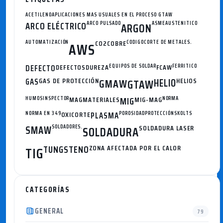
ACETILENO
APLICACIONES MAS USUALES EN EL PROCESO GTAW
ARCO ELÉCTRICO
ARCO PULSADO
ASME
AUSTENITICO
ARGON
AUTOMATIZACIÓN
CO2
COBRE
CODIGO
CORTE DE METALES.
AWS
DEFECTO
DEFECTOS
DUREZA
EQUIPOS DE SOLDAR
FCAW
FERRITICO
GAS
GAS DE PROTECCIÓN
GMAW
HELIO
HELIOS
GTAW
HUMOS
INSPECTOR
MAG
MATERIALES
MIG
MIG-MAG
NORMA
NORMA EN 349
OXICORTE
PLASMA
POROSIDAD
PROTECCIÓN
SKOLTS
SMAW
SOLDADORES.
SOLDADURA
SOLDADURA LASER
TUNGSTENO
ZONA AFECTADA POR EL CALOR
TIG
CATEGORÍAS
GENERAL
79