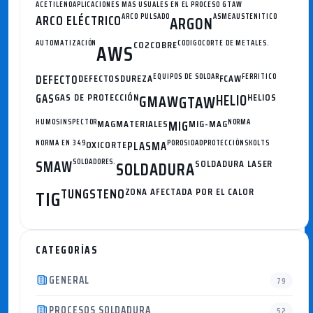
ACETILENO
APLICACIONES MAS USUALES EN EL PROCESO GTAW
ARCO ELÉCTRICO
ARCO PULSADO
ASME
AUSTENITICO
ARGON
AUTOMATIZACIÓN
CO2
COBRE
CODIGO
CORTE DE METALES.
AWS
DEFECTO
DEFECTOS
DUREZA
EQUIPOS DE SOLDAR
FCAW
FERRITICO
GAS
GAS DE PROTECCIÓN
GMAW
HELIO
HELIOS
GTAW
HUMOS
INSPECTOR
MAG
MATERIALES
MIG
MIG-MAG
NORMA
NORMA EN 349
OXICORTE
PLASMA
POROSIDAD
PROTECCIÓN
SKOLTS
SMAW
SOLDADORES.
SOLDADURA
SOLDADURA LASER
TUNGSTENO
ZONA AFECTADA POR EL CALOR
TIG
CATEGORÍAS
GENERAL
79
PROCESOS SOLDADURA
52