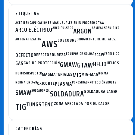
ETIQUETAS
ACETILENO
APLICACIONES MAS USUALES EN EL PROCESO GTAW
ARCO ELÉCTRICO
ARCO PULSADO
ASME
AUSTENITICO
ARGON
AUTOMATIZACIÓN
CO2
COBRE
CODIGO
CORTE DE METALES.
AWS
DEFECTO
DEFECTOS
DUREZA
EQUIPOS DE SOLDAR
FCAW
FERRITICO
GAS
GAS DE PROTECCIÓN
GMAW
HELIO
HELIOS
GTAW
HUMOS
INSPECTOR
MAG
MATERIALES
MIG
MIG-MAG
NORMA
NORMA EN 349
OXICORTE
PLASMA
POROSIDAD
PROTECCIÓN
SKOLTS
SMAW
SOLDADORES.
SOLDADURA
SOLDADURA LASER
TUNGSTENO
ZONA AFECTADA POR EL CALOR
TIG
CATEGORÍAS